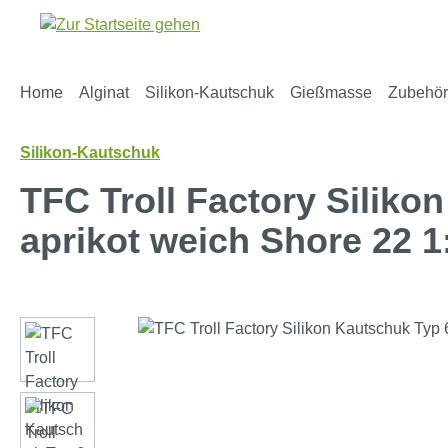
m Hauptinhalt springen
Zur Suche springen
Zur Hauptnavigation springen
Home
Alginat
Silikon-Kautschuk
Gießmasse
Zubehör
Silikon-Kautschuk
TFC Troll Factory Siliko
aprikot weich Shore 22 1
Bildergalerie überspringen