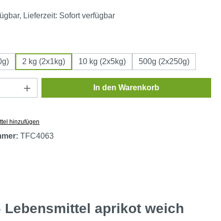
ügbar, Lieferzeit: Sofort verfügbar
ählen
0g)
2 kg (2x1kg)
10 kg (2x5kg)
500g (2x250g)
Anzahl: Gib den gewünschten Wert ein oder
In den Warenkorb
tel hinzufügen
mmer:
TFC4063
 Lebensmittel aprikot weich