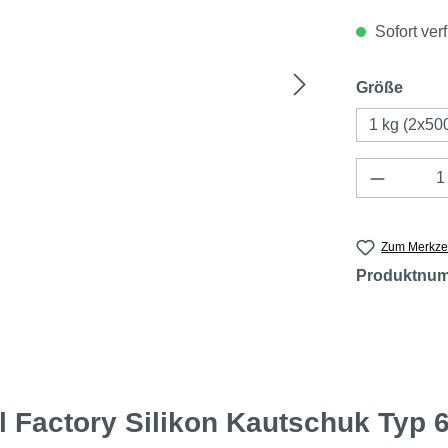
Sofort verf
ausw
Größe
1 kg (2x50
Produkt 
Zum Merkzet
Produktnu
l Factory Silikon Kautschuk Typ 6