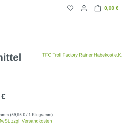
0,00 €
Ware
ittel
TFC Troll Factory Rainer Habekost e.K.
eis:
 €
gramm
(59,95 € / 1 Kilogramm)
 MwSt. zzgl. Versandkosten