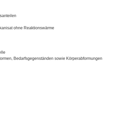
santeilen
lkanisat ohne Reaktionswärme
lle
ackformen, Bedarfsgegenständen sowie Körperabformungen