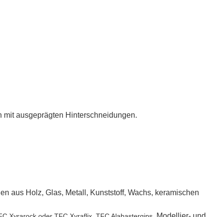
men mit ausgeprägten Hinterschneidungen.
n aus Holz, Glas, Metall, Kunststoff, Wachs, keramischen
, Modellier- und
FC Xyrarock oder TFC Xyraflix, TFC Alabastergips