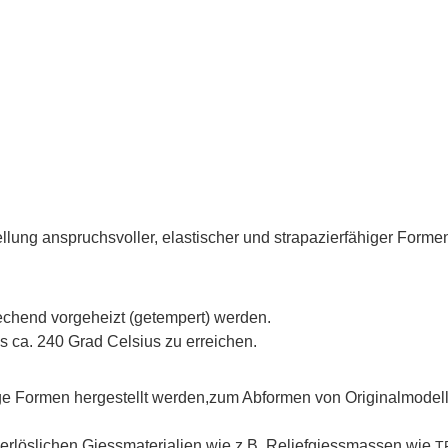
ellung anspruchsvoller, elastischer und strapazierfähiger For
echend vorgeheizt (getempert) werden.
is ca. 240 Grad Celsius zu erreichen.
ge Formen hergestellt werden,zum Abformen von Originalmodelle
erlöslichen Giessmaterialien wie z.B. Reliefgiessmassen wie
T