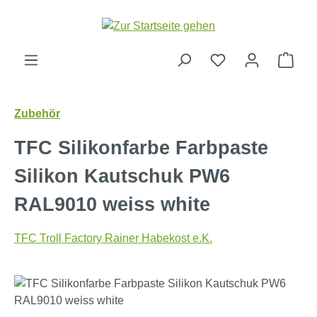
Zum Hauptinhalt springen
Ware
Zubehör
TFC Silikonfarbe Farbpaste
Silikon Kautschuk PW6
RAL9010 weiss white
TFC Troll Factory Rainer Habekost e.K.
Bildergalerie überspringen