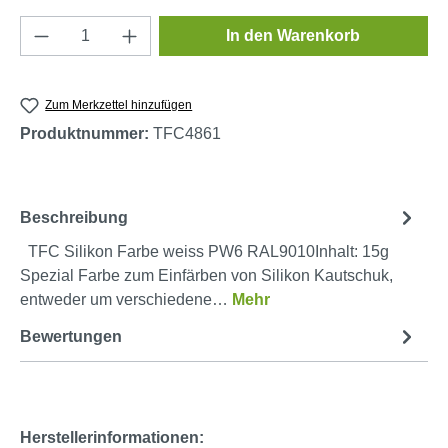
Produkt Anzahl: Gib den gewünschten Wert e
In den Warenkorb
Zum Merkzettel hinzufügen
Produktnummer:
TFC4861
Beschreibung
TFC Silikon Farbe weiss PW6 RAL9010Inhalt: 15g
Spezial Farbe zum Einfärben von Silikon Kautschuk,
entweder um verschiedene…
Mehr
Bewertungen
Herstellerinformationen: