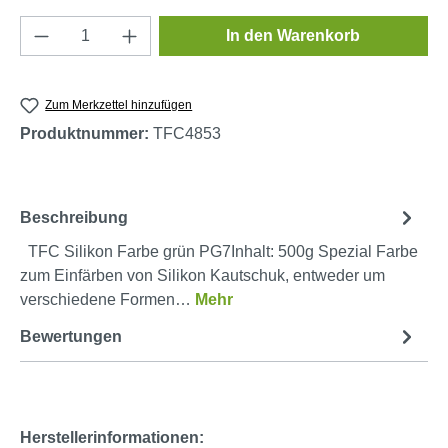
Produkt Anzahl: Gib den gewünschten Wert e
In den Warenkorb
Zum Merkzettel hinzufügen
Produktnummer:
TFC4853
Beschreibung
TFC Silikon Farbe grün PG7Inhalt: 500g Spezial Farbe
zum Einfärben von Silikon Kautschuk, entweder um
verschiedene Formen…
Mehr
Bewertungen
Herstellerinformationen: