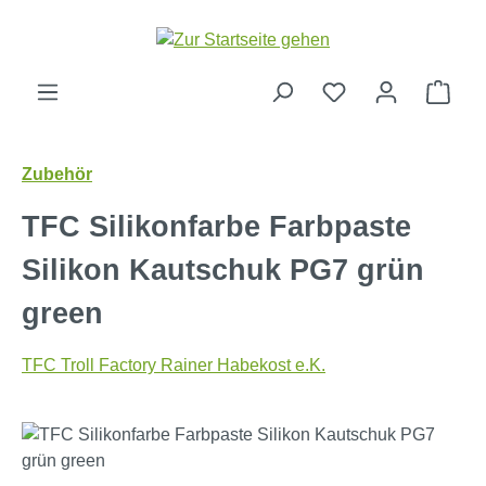
Zum Hauptinhalt springen
Ware
Zubehör
TFC Silikonfarbe Farbpaste
Silikon Kautschuk PG7 grün
green
TFC Troll Factory Rainer Habekost e.K.
Bildergalerie überspringen