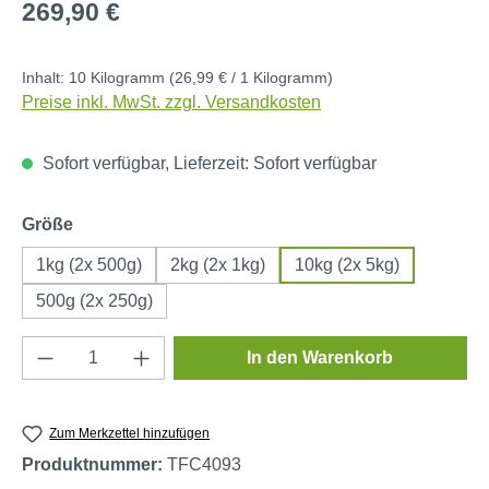
Regulärer Preis:
269,90 €
Inhalt:
10 Kilogramm
(26,99 € / 1 Kilogramm)
Preise inkl. MwSt. zzgl. Versandkosten
Sofort verfügbar, Lieferzeit: Sofort verfügbar
auswählen
Größe
1kg (2x 500g)
2kg (2x 1kg)
10kg (2x 5kg)
500g (2x 250g)
Produkt Anzahl: Gib den gewünschten Wert e
In den Warenkorb
Zum Merkzettel hinzufügen
Produktnummer:
TFC4093