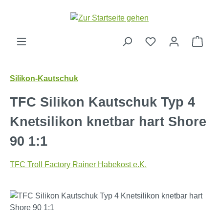
Zum Hauptinhalt springen
Ware
Silikon-Kautschuk
TFC Silikon Kautschuk Typ 4
Knetsilikon knetbar hart Shore
90 1:1
TFC Troll Factory Rainer Habekost e.K.
Bildergalerie überspringen