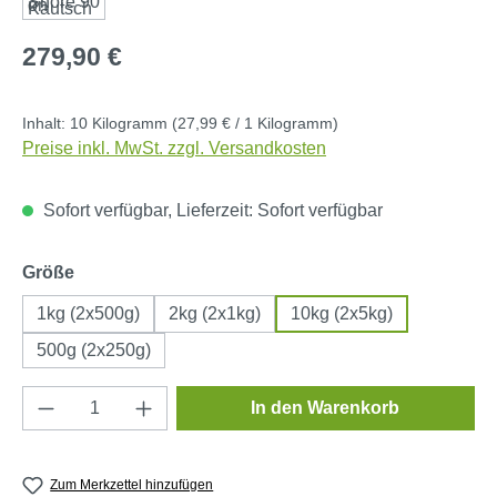
Regulärer Preis:
279,90 €
Inhalt:
10 Kilogramm
(27,99 € / 1 Kilogramm)
Preise inkl. MwSt. zzgl. Versandkosten
Sofort verfügbar, Lieferzeit: Sofort verfügbar
auswählen
Größe
1kg (2x500g)
2kg (2x1kg)
10kg (2x5kg)
500g (2x250g)
Produkt Anzahl: Gib den gewünschten Wert e
In den Warenkorb
Zum Merkzettel hinzufügen